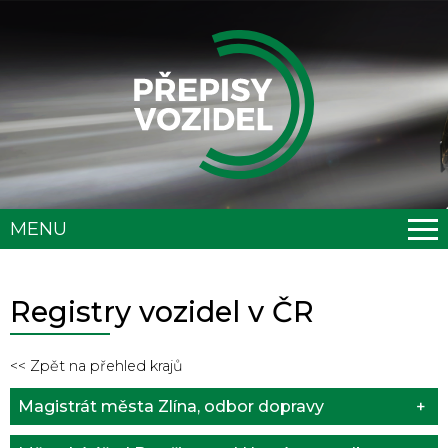
MENU
Registry vozidel v ČR
<< Zpět na přehled krajů
Magistrát města Zlína, odbor dopravy